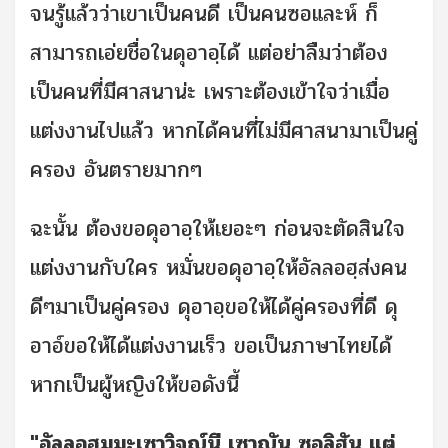
จนรู้แล้วว่า
เขาเป็นคนดี เป็นคนซอและห์ ก็
สามารถเอ่ยชื่อในดุอาอฺได้ แต่อย่าลืมว่าต้อง
เป็นคนที่มีศาสนาน่ะ เพราะต้องเข้าใจว่าเมื่อ
แต่งงานไปแล้ว หากได้คนที่ไม่มีศาสนามาเป็นคู่
ครอง อันตรายมากๆ
ฉะนั้น ต้องขอดุอาอฺให้เยอะๆ ก่อนจะตัดสินใจ
แต่งงานกับใคร หมั่นขอดุอาอฺให้อัลลอฮฺส่งคน
ดีๆมาเป็นคู่ครอง ดุอาอฺขอให้ได้คู่ครองที่ดี ดุ
อาอ์ขอให้ได้แต่งงานเร็ว ขอเป็นภาษาไทยได้
หากเป็นผู้หญิงให้ขอดังนี้
"อัลลอฮุมมะเซาวิจญ์นี เซาญัน ซอลิฮัน แต่