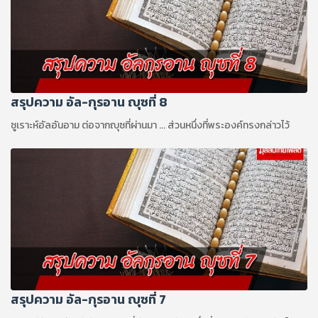
สรุปความ อัล-กุรอาน ญุซที่ 8
ซูเราะห์อัลอันอาม ต่อจากญุซที่ผ่านมา ... ส่วนหนึ่งที่พระองค์ทรงกล่าวไว้
สรุปความ อัล-กุรอาน ญุซที่ 7