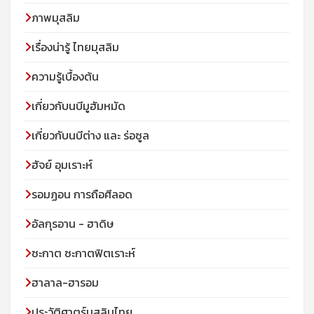
ภาพมุสลิม
เรื่องน่ารู้ ไทยมุสลิม
ความรู้เบื้องต้น
เกี่ยวกับนบีมูฮัมหมัด
เกี่ยวกับนบีต่าง และ ร่อซูล
ฮัจย์ อุมเราะห์
รอมฏอน การถือศีลอด
อัลกุรอาน - ฮาดิษ
ซะกาต ซะกาตฟิตเราะห์
ฮาลาล-ฮารอม
ประวัติศาตร์มุสลิมไทย