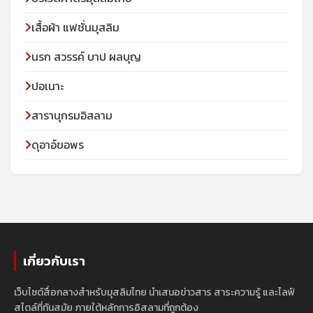
เสื้อผ้า แฟชั่นมุสลิม
นรก สวรรค์ บาป ผลบุญ
ปอเนาะ
สารานุกรมอิสลาม
ดุอาอ์ขอพร
เกี่ยวกับเรา
เว็บไซต์สื่อกลางสำหรับมุสลิมไทย นำเสนอข่าวสาร สาระความรู้ และไลฟ์
สไตล์ที่ทันสมัย ภายใต้หลักการอิสลามที่ถูกต้อง