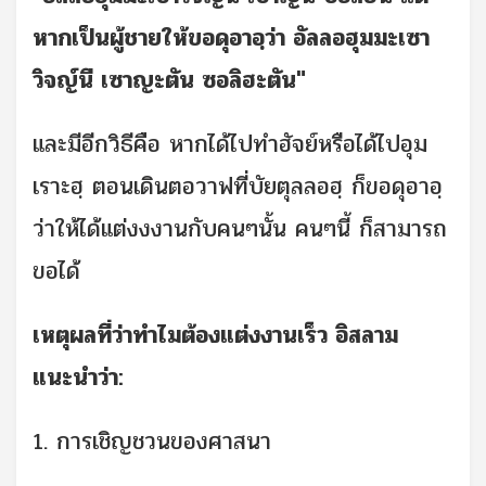
หากเป็นผู้ชายให้ขอดุอาอฺว่า อัลลอฮุมมะเซา
วิจญ์นี เซาญะตัน ซอลิฮะตัน"
และมีอีกวิธีคือ หากได้ไปทำฮัจย์หรือได้ไปอุม
เราะฮฺ ตอนเดินตอวาฟที่บัยตุลลอฮฺ ก็ขอดุอาอฺ
ว่าให้ได้แต่งงงานกับคนๆนั้น คนๆนี้ ก็สามารถ
ขอได้
เหตุผลที่ว่าทำไมต้องแต่งงานเร็ว อิสลาม
แนะนำว่า:
1. การเชิญชวนของศาสนา