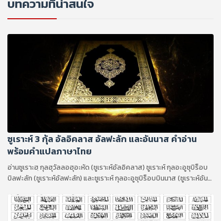
บทความที่น่าสนใจ
ซูเราะห์ 3 กุ้ล อัลอิคลาส อัลฟะลัก และอันนาส คำอ่าน
พร้อมคำแปลภาษาไทย
อ่านซูเราะฮฺ กุลฮุวัลลอฮุอะหัด (ซูเราะห์อัลอิคลาส) ซูเราะห์ กุลอะอูซุบิร็อบ
บิลฟะลัก (ซูเราะห์อัลฟะลัก) และซูเราะห์ กุลอะอูซุบิร็อบบินนาส (ซูเราะห์อัน
นาส)