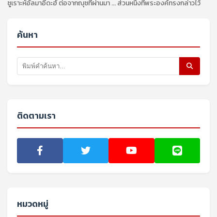
ซูเราะห์อัลมาอีดะฮ์ ต่อจากญุซที่ผ่านมา ... ส่วนหนึ่งที่พระองค์ทรงกล่าวไว้
ค้นหา
ติดตามเรา
หมวดหมู่