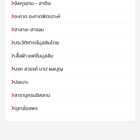
อัลกุรอาน - ฮาดิษ
ซะกาต ซะกาตฟิตเราะห์
ฮาลาล-ฮารอม
ประวัติศาตร์มุสลิมไทย
เสื้อผ้า แฟชั่นมุสลิม
นรก สวรรค์ บาป ผลบุญ
ปอเนาะ
สารานุกรมอิสลาม
ดุอาอ์ขอพร