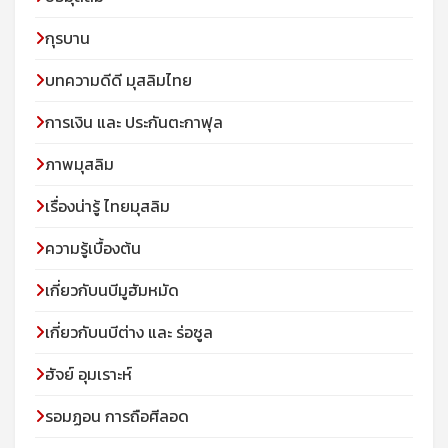
กุรบาน
บทความดีดี มุสลิมไทย
การเงิน และ ประกันตะกาฟุล
ภาพมุสลิม
เรื่องน่ารู้ ไทยมุสลิม
ความรู้เบื้องต้น
เกี่ยวกับนบีมูฮัมหมัด
เกี่ยวกับนบีต่าง และ ร่อซูล
ฮัจย์ อุมเราะห์
รอมฏอน การถือศีลอด