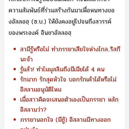
ความสัมพันธ์ที่ร่วมสร้างกันมาเพื่อหนทางขอ
งอัลลอฮฺ (ซ.บ.) ให้ยังคงอยู่ไปจนถึงสวรรค์
ของพระองค์ อินชาอัลลอฮฺ
สามีรู้หรือไม่ ทำภรรยาเสียใจห่างไกล..ริสกี
นะจ้า
รู้แล้ว! ทำไมมุสลิมถึงมีเมียได้ 4 คน
รักมาก รักสุดหัวใจ บอกรักเค้าได้หรือไม่
อิสลามอนุมัติไหม
เมื่อสาวคิดจะเสนอตัวเองเป็นภรรยา หลัก
อิสลามว่า?
ภรรยานอกใจ (มีชู้) อิสลามมีทางออก