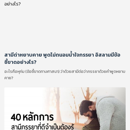
สามีด่าหยาบคาย พูดไม่ถนอมน้ำใจภรรยา อิสลามมีข้อ
ชี้ขาดอย่างไร?
อะไรคือหุก่ม (ข้อชี้ขาดทางศาสนา) ว่าด้วยสามีต่อว่าภรรยาด้วยคำพูดหยาบ
คาย?