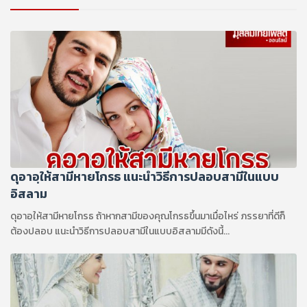
ดุอาอฺให้สามีหายโกรธ แนะนำวิธีการปลอบสามีในแบบ
อิสลาม
ดุอาอฺให้สามีหายโกรธ ถ้าหากสามีของคุณโกรธขึ้นมาเมื่อไหร่ ภรรยาที่ดีก็
ต้องปลอบ แนะนำวิธีการปลอบสามีในแบบอิสลามมีดังนี้...