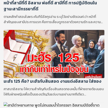
หน้าที่สามีที่ดี อิสลาม พ่อที่ดี สามีที่ดี การปฏิบัติตนใน
ฐานะสามีภรรยาที่ดี
ตามหลักคำสอนในพระคัมภีร์อัลกุรอ่าน ระบุไว้อย่างชัดเจนค่ะว่า หน้าที่
สำคัญของสามีประการแรก คือการเลี้ยงดูภรรยาด้วยความรัก และความ
เอาใจใส่...
มะฮัร 125 คือ? มะฮัรกับสินสอด งานแต่งอิสลาม ใส่ซอง
ศาสนาอิสลาม ให้ความสำคัญกับเรื่องสินสอดทองหมั้น ที่ฝ่ายชายต้องมอบ
ให้กับฝ่ายหญิงเพื่อเป็นของขวัญวันแต่งงานอย่างมากทีเดียว...