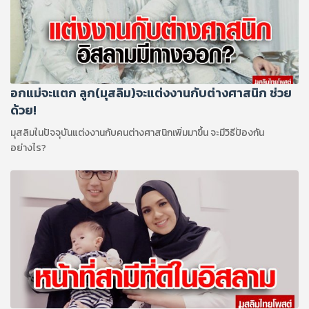
อกแม่จะแตก ลูก(มุสลิม)จะแต่งงานกับต่างศาสนิก ช่วย
ด้วย!
มุสลิมในปัจจุบันแต่งงานกับคนต่างศาสนิกเพิ่มมาขึ้น จะมีวิธีป้องกัน
อย่างไร?