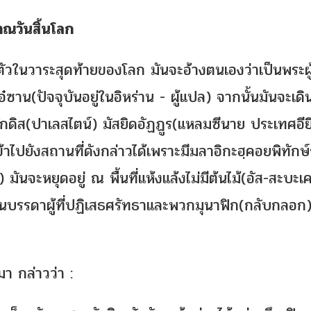
ณวันสิ้นโลก
วในวาระสุดท้ายของโลก มันจะอ้างตนเองว่าเป็นพระผู้
ซาน(ปัจจุบันอยู่ในอิหร่าน - ผู้แปล) จากนั้นมันจะเด
มักดิส(ปาเลสไตน์) มัสยิดอัฏฏูร(แหลมซีนาย ประเทศอีย
้าไปยังสถานที่ดังกล่าวได้เพราะมีมลาอิกะฮฺคอยพิทักษ
้) มันจะหยุดอยู่ ณ พื้นที่แห้งแล้งไม่มีต้นไม้(อัส-สะบะเ
อนั้นบรรดาผู้ที่ปฏิเสธศรัทธาและพวกมุนาฟิก(กลับกลอก
มา กล่าวว่า :