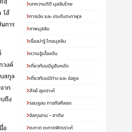
ะฮฺ
บทความดีดี มุสลิมไทย
 โอ้
การเงิน และ ประกันตะกาฟุล
ป็นการ
ภาพมุสลิม
เรื่องน่ารู้ ไทยมุสลิม
์
ความรู้เบื้องต้น
กวงค์
เกี่ยวกับนบีมูฮัมหมัด
ืบสกุล
เกี่ยวกับนบีต่าง และ ร่อซูล
ฺ จาก
ฮัจย์ อุมเราะห์
ยบถึง
รอมฏอน การถือศีลอด
)
อัลกุรอาน - ฮาดิษ
ื่อ
ซะกาต ซะกาตฟิตเราะห์