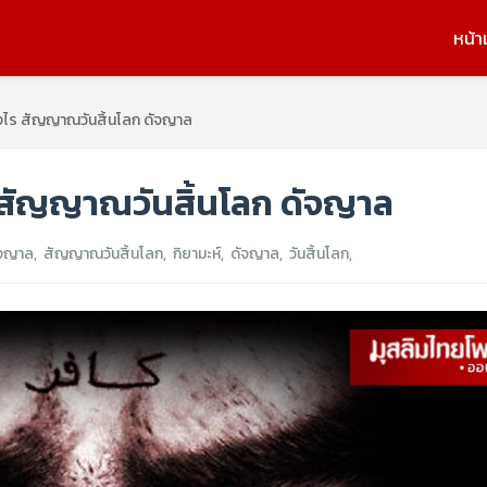
หน้า
งไร สัญญาณวันสิ้นโลก ดัจญาล
 สัญญาณวันสิ้นโลก ดัจญาล
ัจญาล
,
สัญญาณวันสิ้นโลก
,
กิยามะห์
,
ดัจญาล
,
วันสิ้นโลก
,