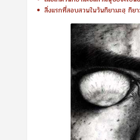
สิ่งแรกที่สอบสวนในวันกิยามะฮฺ กิย