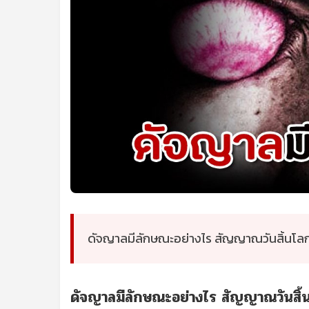
ดัจญาลมีลักษณะอย่างไร สัญญาณวันสิ้นโลก ด
ดัจญาลมีลักษณะอย่างไร สัญญาณวันสิ