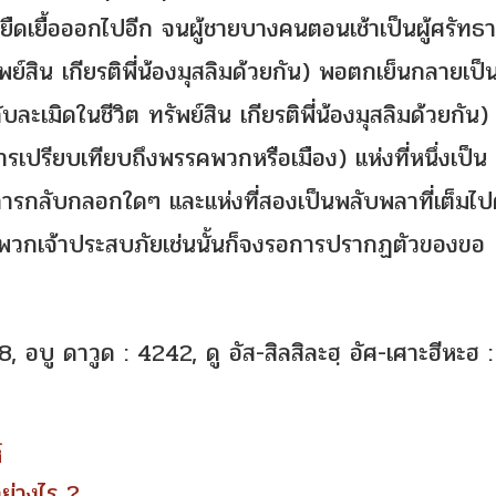
ยังยืดเยื้อออกไปอีก จนผู้ชายบางคนตอนเช้าเป็นผู้ศรัทธ
ย์สิน เกียรติพี่น้องมุสลิมด้วยกัน) พอตกเย็นกลายเป็
เมิดในชีวิต ทรัพย์สิน เกียรติพี่น้องมุสลิมด้วยกัน)
รเปรียบเทียบถึงพรรคพวกหรือเมือง) แห่งที่หนึ่งเป็น
ีการกลับกลอกใดๆ และแห่งที่สองเป็นพลับพลาที่เต็มไป
อพวกเจ้าประสบภัยเช่นนั้นก็จงรอการปรากฏตัวของขอ
8, อบู ดาวูด : 4242, ดู อัส-สิลสิละฮฺ อัศ-เศาะฮีหะฮ 
์
อย่างไร ?