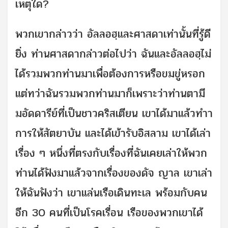
เหตุใด?
พวกเขากล่าวว่า อัลลอฮฺและศาสดาเท่านั้นที่รู้ดี
ยิ่ง ท่านศาสดากล่าวต่อไปว่า ฉันและอัลลอฮฺไม่
ได้รวมพวกท่านมาเพื่อต้องการหรือขมขู่หรอก
แต่ทว่าฉันรวมพวกท่านมาก็เพราะว่าท่านตามี
มอัดดารีย์ที่เป็นชาวคริสเตียน เขาได้มาแล้วทำา
การให้สัตยาบัน และได้เข้ารับอิสลาม เขาได้เล่า
เรื่อง ๆ หนึ่งที่ตรงกับเรื่องที่ฉันเคยเล่าให้พวก
ท่านได้ฟังมาแล้วจากเรื่องของดัจ ญาล เขาเล่า
ให้ฉันฟังว่า เขาแล่นเรือเดินทะเล พร้อมกับคน
อีก 30 คนที่เป็นโรคเรื่อน เรือของพวกเขาได้