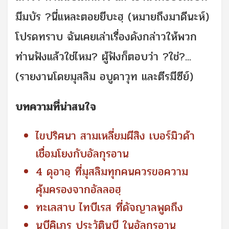
มีมบัร ?นี่แหละตอยยีบะฮฺ (หมายถึงมาดีนะห์)
โปรดทราบ ฉันเคยเล่าเรื่องดังกล่าวให้พวก
ท่านฟังแล้วใช่ไหม? ผู้ฟังก็ตอบว่า ?ใช่?...
(รายงานโดยมุสลิม อบูดาวุท และตีรมีซีย์)
บทความที่น่าสนใจ
ไขปริศนา สามเหลี่ยมผีสิง เบอร์มิวด้า
เชื่อมโยงกับอัลกุรอาน
4 ดุอาอฺ ที่มุสลิมทุกคนควรขอความ
คุ้มครองจากอัลลอฮฺ
ทะเลสาบ ไทบีเรส ที่ดัจญาลพูดถึง
นบีคิเฎร ประวัตินบี ในอัลกุรอาน