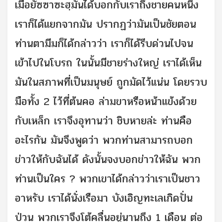
เมื่อยัซซาซะฮฺมันได้บอกกับเราถึงชายคนหนึ่ง
เราก็ได้แยกจากมัน ปรากฏว่ามันเป็นชัยตอน
ท่านตามีมก็ได้กล่าวว่า เราก็ได้รีบด่วนไปจน
เข้าไปในโบรถ ในนั้นมีชายร่างใหญ่ เราได้เห็น
มันในสภาพที่เป็นมนุษย์ ถูกมัดไว้แน่น โดยรวบ
มือทั้ง 2 ไว้ที่ต้นคอ ล่ามขาหรือหน้าแข้งด้วย
กับเหล็ก เราจึงอุทานว่า ชิบหายล่ะ ท่านคือ
อะไรกัน มันจึงพูดว่า พวกท่านสามารถบอก
ข่าวให้กับฉันได้ ดังนั้นจงบอกข่าวให้ฉัน พวก
ท่านเป็นใคร ? พวกเขาได้กล่าวว่าเราเป็นชาว
อาหรับ เราได้นั่งเรือมา บังเอิญทะเลเกิดปั่น
ป่วน พวกเราจึงโต้คลื่นอยู่นานถึง 1 เดือน ต่อ