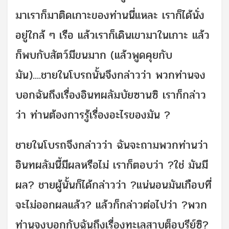
มาเราก็มาติดเกาะของท่านนี่แหละ เราก็ได้นั่ง
อยู่ใกล้ ๆ เรือ แล้วเราก็เดินเขามาในเกาะ แล้ว
ก็พบกับสัตว์มีขนมาก (แล้วพูดคุยกับ
มัน)....ชายในโบรถนั้นจึงกล่าวว่า พวกท่านจง
บอกฉันถึงเรื่องอินทผลัมบัยซานซิ เราก็กล่าว
ว่า ท่านต้องการรู้เรื่องอะไรของมัน ?
ชายในโบรถจึงกล่าวว่า ฉันจะถามพวกท่านว่า
อินทผลัมนี้มีผลหรือไม่ เราก็ตอบว่า ?ใช่ มันมี
ผล? ชายผู้นั้นก็ได้กล่าวว่า ?แน่นอนมันเกือบที่
จะไม่ออกผลแล้ว? แล้วก็กล่าวต่อไปว่า ?พวก
ท่านจงบอกกับฉันถึงเรื่องทะเลสาบต็อบรีย์ซิ?