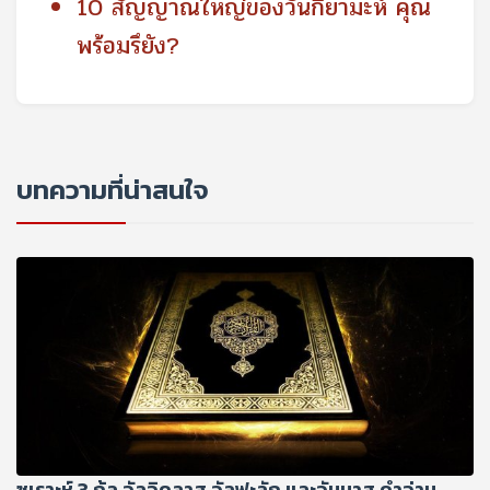
10 สัญญาณใหญ่ของวันกิยามะห์ คุณ
พร้อมรึยัง?
บทความที่น่าสนใจ
ซูเราะห์ 3 กุ้ล อัลอิคลาส อัลฟะลัก และอันนาส คำอ่าน