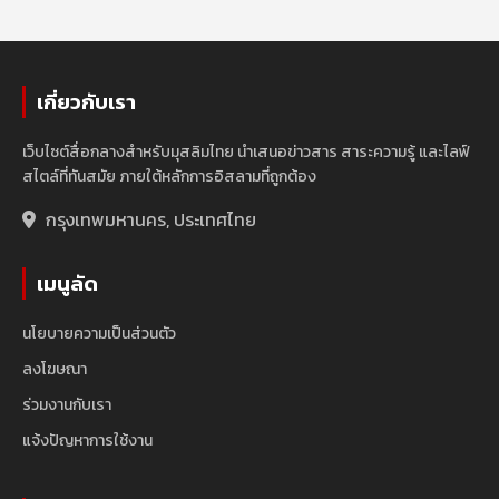
เกี่ยวกับเรา
เว็บไซต์สื่อกลางสำหรับมุสลิมไทย นำเสนอข่าวสาร สาระความรู้ และไลฟ์
สไตล์ที่ทันสมัย ภายใต้หลักการอิสลามที่ถูกต้อง
กรุงเทพมหานคร, ประเทศไทย
เมนูลัด
นโยบายความเป็นส่วนตัว
ลงโฆษณา
ร่วมงานกับเรา
แจ้งปัญหาการใช้งาน