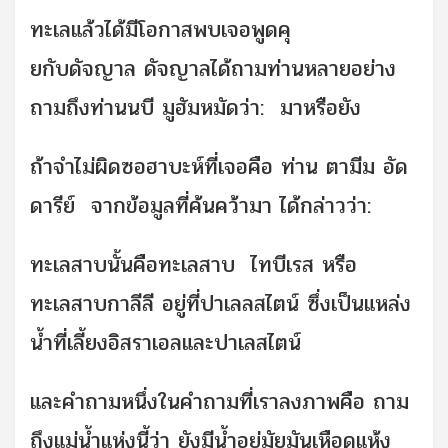
ทะเลแล้วได้มีโอกาสพบเจอพูดคุ
ยกับ
ดัจญาล
ดัจญาล
ได้ถามท่านหลายอย่าง
ถามถึงท่านนบี มูฮัมหมัดว่า: มาหรือยัง
ถ้าจำไม่ผิดซอฮาบะห์ที่เจอคือ ท่าน
ตามีม อัด
ดารีย์ จากข้อมูลที่ค้นคว้ามา ได้กล่าวว่า:
ทะเลสาบนั้นคือทะเลสาบ ไทบีเรส หรือ
ทะเลสาบกาลีลี อยู่ที่ปาเลลสไตน์
ซึ่งเป็นแหล่ง
น้ำที่เลี้ยงอิสราเอลและปาเลสไตน์
และคำถามหนึ่งในคำถามที่เราลงภาพคือ ถาม
ถึงแม่น้ำแห่งนี้ว่า ยังมีน้ำอยู่มัยมันเหือดแห้ง