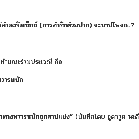
ห้ทำออรัลเซ็กซ์ (การทำรักด้วยปาก) จะบาปไหมคะ?
ทำขณะร่วมประเวณี คือ
ทวารหนัก
ขาทางทวารหนักถูกสาปแช่ง”
(บันทึกโดย อูดาวูด หะดี