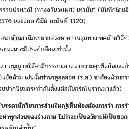
รร่วมประเวณี (ทางอวัยวะเพศ) เท่านั้น” (บันทึกโดยอิ
8176 และอัดดาริมีย์ หะดีษที่ 1120)
าสนา
ห้าม
สามีภรรยาแสวงหาความสุขทางเพศด้วยวิธีร่
ขณะนางมีประจำเดือนเท่านั้น
ศาสนา อนุญาตให้สามีภรรยาแสวงหาความสุขซึ่งกันและกั
ป็นข้อห้าม เช่นนั้นท่านรสูลุลลอฮ (ซ.ล.) จะต้องห้ามก
ด้วยปากนิยมกระทำกันตั้งแต่สมัยกรีกโบราณมาแล้ว)
“บรรดานักวิชาการส่วนใหญ่เห็นพ้องต้องการว่า การร
ำทุกส่วนของร่างกาย ไม่ว่าจะเป็นอวัยวะที่เป็นซอก 
รหนักเท่านั้น”