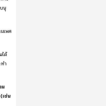
บนุ
วมเพศ
นได้
ระทำ
่วม
(เช่น