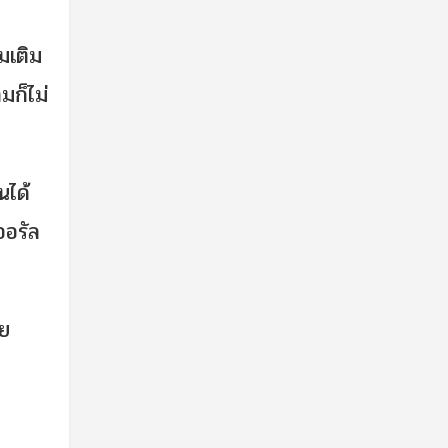
มเติม
มก็ไม่
นได้
ออรัล
ดย