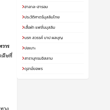
ฮาลาล-ฮารอม
ประวัติศาตร์มุสลิมไทย
เสื้อผ้า แฟชั่นมุสลิม
นรก สวรรค์ บาป ผลบุญ
งทวาร
ปอเนาะ
ดีษที่
สารานุกรมอิสลาม
ดุอาอ์ขอพร
ขทาง