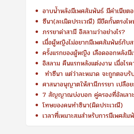
อาบน้ำหลังมีเพศสัมพันธ์ มีคำเนียต
ซีนา(ละเมิดประเวณี) มีขีดกั้นตรงไ
ภรรยาด่าสามี อิสลามว่าอย่างไร?
เมื่อผู้หญิงไม่อยากมีเพศสัมพันธ์กับ
ครั้งแรกของผู้หญิง เลือดออกหลังมีเ
อิสลาม คืนแรกหลังแต่งงาน เมื่อไร
ทําซีนา แต่ว่าละหมาด จะถูกตอบรั
ศาสนาอนุญาตให้สามีภรรยา เปลือย
7 สัญญาณบ่งบอก คู่ครองที่อัลเลาะ
โทษของคนทำซินา(ผิดประเวณี)
เวลาที่เหมาะสมสำหรับการมีเพศสัมพั