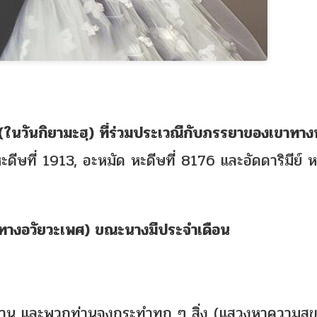
(ในวันกิยามะฮฺ) ที่ร่วมประเวณีกับภรรยาของเขาทา
ีษที่ 1913, อะหมัด หะดีษที่ 8176 และอัดดาริมีย์ หะ
(ทางอวัยวะเพศ) ขณะนางมีประจำเดือน
าน และพวกท่านจงกระทำทุก ๆ สิ่ง (แสวงหาความสุ