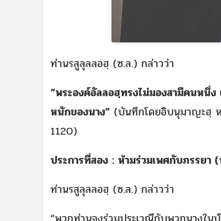
ท่านรสูลุลลอฮฺ (ซ.ล.) กล่าวว่า
“พระองค์อัลลอฮฺทรงไม่มองสามีคนหนึ่ง 
หนักของนาง”
(บันทึกโดยอิบนุมาญะฮฺ หะด
1120)
ประการที่สอง
: ห้ามร่วมเพศกับภรรยา 
ท่านรสูลุลลอฮฺ (ซ.ล.) กล่าวว่า
“พวกท่านจงร่วมประเวณีกับพวกนางในบ้