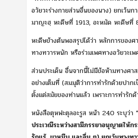
อวัยวะร่างกายส่วนอื่นของนาง) ยกเว้นกา
มาญะฮฺ หะดีษที่ 1913, อะหมัด หะดีษที่ 
หะดีษข้างต้นพอสรุปได้ว่า หลักการของศ
ทางทวารหนัก หรือร่วมเพศทางอวัยวะเพศ
ส่วนประเด็น อื่นจากนี้ไม่มีข้อห้ามทาง
อย่างเต็มที่ (สมมุติว่าการทำรักด้วยปากเ
ตั้งแต่สมัยของท่านแล้ว เพราะการทำรัก
หนังสือตุหฟะตุลอะรูส หน้า 240 ระบุว่า
ประเวณีระหว่างสามีภรรยาอนุญาตให้กระท
รักแร้, ขาหนีบ และอื่น ๆ) ยกเว้นทางทวา