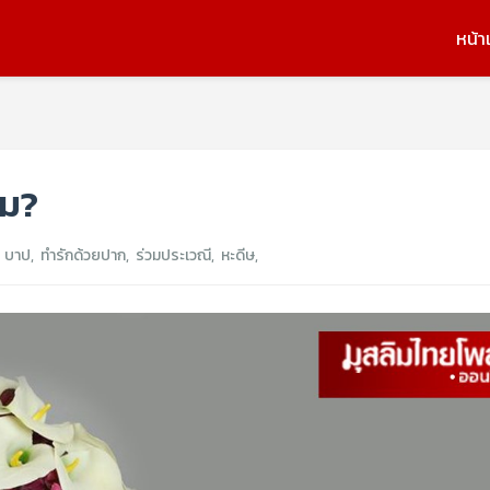
หน้า
หม?
,
บาป
,
ทำรักด้วยปาก
,
ร่วมประเวณี
,
หะดีษ
,