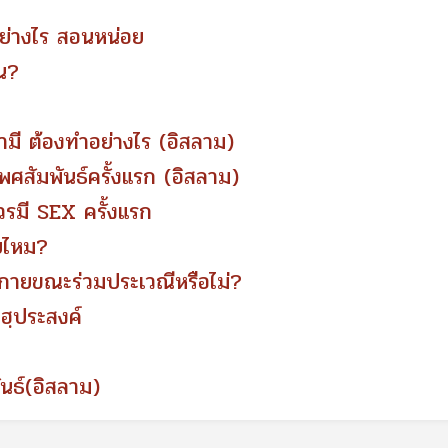
อย่างไร สอนหน่อย
หน?
สามี ต้องทำอย่างไร (อิสลาม)
พศสัมพันธ์ครั้งแรก (อิสลาม)
ควรมี SEX ครั้งแรก
บไหม?
กายขณะร่วมประเวณีหรือไม่?
ฮฺประสงค์
นธ์(อิสลาม)