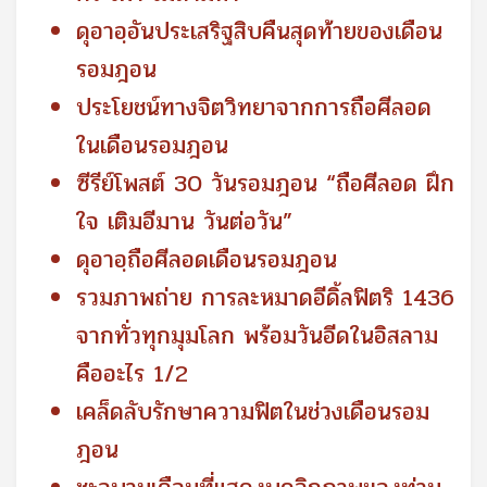
ดุอาอฺอันประเสริฐสิบคืนสุดท้ายของเดือน
รอมฎอน
ประโยชน์ทางจิตวิทยาจากการถือศีลอด
ในเดือนรอมฎอน
ซีรีย์โพสต์ 30 วันรอมฎอน “ถือศีลอด ฝึก
ใจ เติมอีมาน วันต่อวัน”
ดุอาอฺถือศีลอดเดือนรอมฎอน
รวมภาพถ่าย การละหมาดอีดิ้ลฟิตริ 1436
จากทั่วทุกมุมโลก พร้อมวันอีดในอิสลาม
คืออะไร 1/2
เคล็ดลับรักษาความฟิตในช่วงเดือนรอม
ฎอน