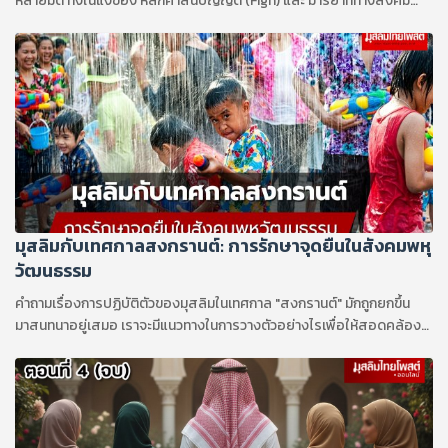
หลายมิติ ทั้งในแง่ของ หลักศาสนบัญญัติ (Figh) และ มารยาททางสังคม
(Adab)
มุสลิมกับเทศกาลสงกรานต์: การรักษาจุดยืนในสังคมพหุ
วัฒนธรรม
คำถามเรื่องการปฏิบัติตัวของมุสลิมในเทศกาล "สงกรานต์" มักถูกยกขึ้น
มาสนทนาอยู่เสมอ เราจะมีแนวทางในการวางตัวอย่างไรเพื่อให้สอดคล้อง
กับบทบัญญัติทางศาสนา ?