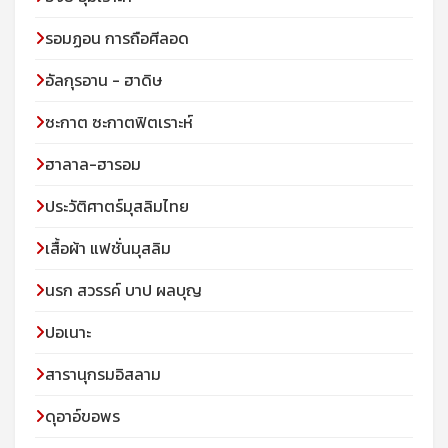
รอมฏอน การถือศีลอด
อัลกุรอาน - ฮาดิษ
ซะกาต ซะกาตฟิตเราะห์
ฮาลาล-ฮารอม
ประวัติศาตร์มุสลิมไทย
เสื้อผ้า แฟชั่นมุสลิม
นรก สวรรค์ บาป ผลบุญ
ปอเนาะ
สารานุกรมอิสลาม
ดุอาอ์ขอพร