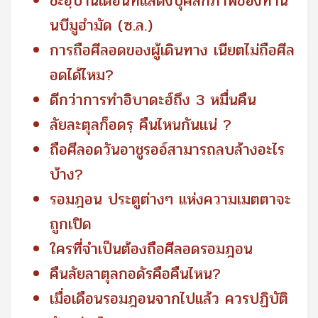
ชะอฺบานเดือนที่แสดงบุคลิกภาพของท่าน
นบีมูฮำมัด (ซ.ล.)
การถือศีลอดของผู้เดินทาง เนียตไม่ถือศีล
อดได้ไหม?
ดีกว่าการทำอิบาดะฮ์ถึง 3 หมื่นคืน
ลัยละตุลก็อดรฺ คืนไหนกันเเน่ ?
ถือศีลอดวันอาชูรออ์สามารถลบล้างอะไร
บ้าง?
รอมฎอน ประตูต่างๆ แห่งความเมตตาจะ
ถูกเปิด
ใครที่จำเป็นต้องถือศีลอดรอมฎอน
คืนลัยลาตุลกอดัรคือคืนไหน?
เมื่อเดือนรอมฎอนจากไปแล้ว ควรปฏิบัติ