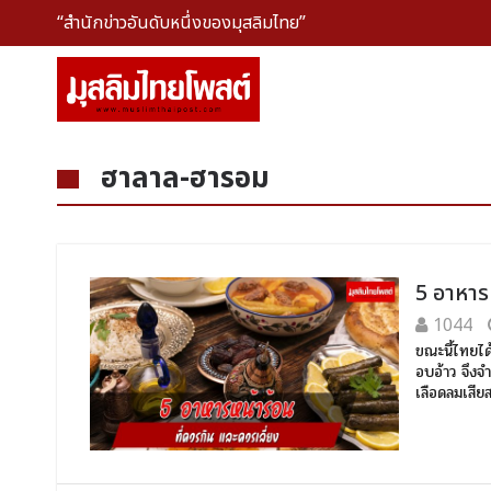
“สำนักข่าวอันดับหนึ่งของมุสลิมไทย”
ฮาลาล-ฮารอม
5 อาหารห
1044
ขณะนี้ไทยได
อบอ้าว จึงจ
เลือดลมเสีย