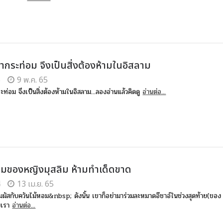
้ำกระท่อม จึงเป็นสิ่งต้องห้ามในอิสลาม
5
9 พ.ค. 65
ะท่อม จึงเป็นสิ่งต้องห้ามในอิสลาม...ลองอ่านแล้วคิดดู
อ่านต่อ...
้ามของหญิงมุสลิม ห้ามทำเด็ดขาด
4
13 เม.ย. 65
สัมผัสกับควันไม้หอม&nbsp; ดังนั้น เขาก็อย่ามาร่วมละหมาดอีชาอ์ในช่วงสุดท้าย(ของ
บเรา
อ่านต่อ...