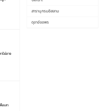
ปอเนาะ
สารานุกรมอิสลาม
ดุอาอ์ขอพร
ลาไม่อาจ
นคือเสา