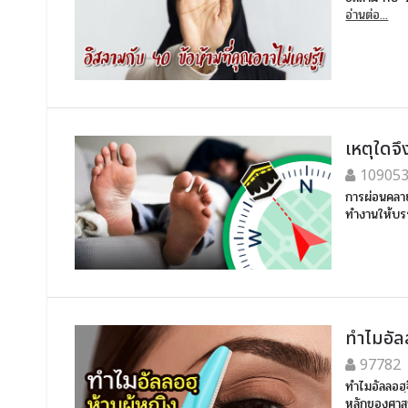
อ่านต่อ...
เหตุใดจ
10905
การผ่อนคลาย
ทำงานให้บรร
ทำไมอัลล
97782
ทำไมอัลลอฮฺจ
หลักของศาส