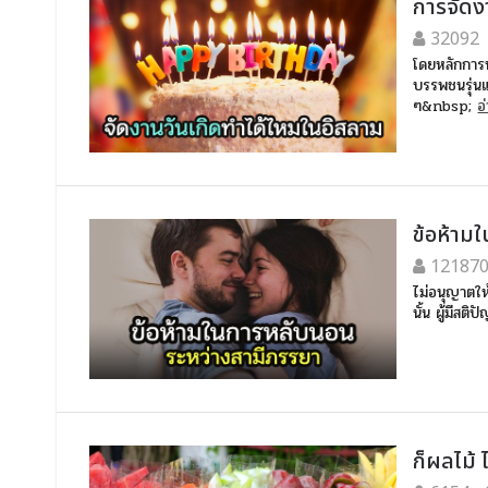
การจัดง
32092
โดยหลักการท
บรรพชนรุ่นแ
ๆ&nbsp;
อ่
ข้อห้าม
12187
ไม่อนุญาตให้
นั้น ผู้มีสติ
ก็ผลไม้ 