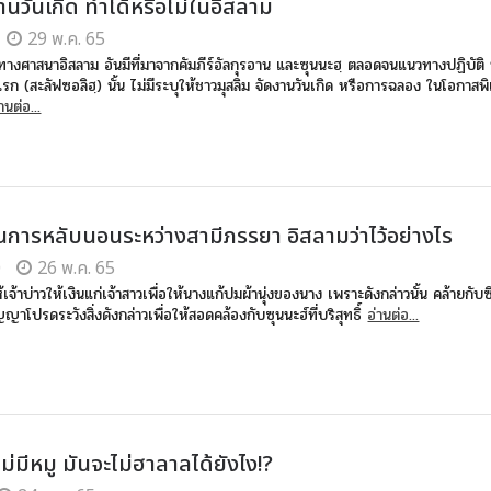
านวันเกิด ทำได้หรือไม่ในอิสลาม
29 พ.ค. 65
างศาสนาอิสลาม อันมีที่มาจากคัมภีร์อัลกุรอาน และซุนนะฮฺ ตลอดจนแนวทางปฏิบัติ
รก (สะลัฟซอลิฮฺ) นั้น ไม่มีระบุให้ชาวมุสลิม จัดงานวันเกิด หรือการฉลอง ในโอกาสพ
านต่อ...
ในการหลับนอนระหว่างสามีภรรยา อิสลามว่าไว้อย่างไร
0
26 พ.ค. 65
เจ้าบ่าวให้เงินแก่เจ้าสาวเพื่อให้นางแก้ปมผ้านุ่งของนาง เพราะดังกล่าวนั้น คล้ายกับซ
ปัญญาโปรดระวังสิ่งดังกล่าวเพื่อให้สอดคล้องกับซุนนะฮ์ที่บริสุทธิ์
อ่านต่อ...
ไม่มีหมู มันจะไม่ฮาลาลได้ยังไง!?