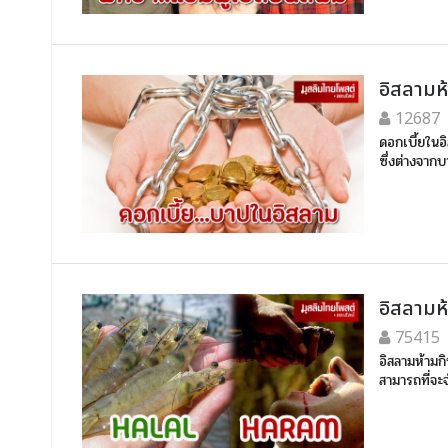
อิสลามห
12687
ดอกเบี้ยในอิ
ซึ่งต่างจากบ
อิสลามห้
75415
อิสลามห้ามก
สามารถที่จะ