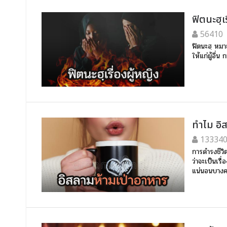
ฟิตนะฮฺเ
56410
ฟิตนะฮฺ หมา
ให้แก่ผู้อื่
ทำไม อิ
13334
การดำรงชีวิ
ว่าจะเป็นเรื
แน่นอนบางค