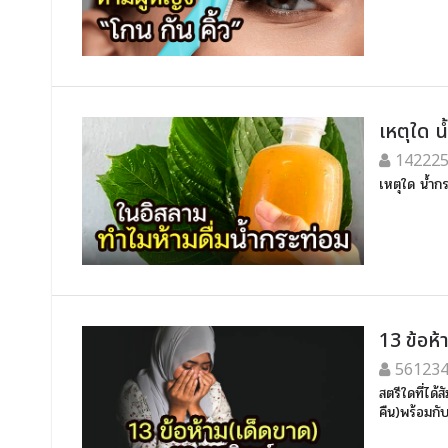
เหตุใด น
14222
เหตุใด น้ำกร
13 ข้อห
56123
สตรีใดที่ได้
คืน)พร้อมกั