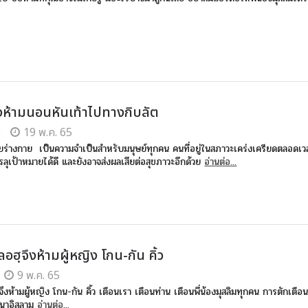
ึงห้ามนอนหันเท้าไปทางกิบลัต
3
19 พ.ค. 65
ร่างกาย เป็นความจำเป็นสำหรับมนุษย์ทุกคน คนที่อยู่ในสภาวะเคร่งเครียดตลอดเว
ลุเป้าหมายได้ดี และยังอาจส่งผลเสียต่อสุขภาวะอีกด้วย
อ่านต่อ...
อฮฺจึงห้ามผู้หญิง โกน-กัน คิ้ว
9 พ.ค. 65
ึงห้ามผู้หญิง โกน-กัน คิ้ว เตือนเรา เตือนท่าน เตือนพี่น้องมุสลิมทุกคน การตักเตือ
นาอิสลาม
อ่านต่อ...