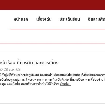
หน้าแรก
เรื่องเด่น
ประเด็นร้อน
อิสลามศึ
น้าร้อน ที่ควรกิน และควรเลี่ยง
28 ก.พ. 68
้เข้าสู่หน้าร้อนอย่างเต็มรูปแบบ และมักทำให้หลายคนไม่สบายตัว ถึงขั้นป่วยจากอากา
ำเป็นต้องดูแลสุขภาพ โดยเฉพาะอาหารการกินเป็นพิเศษ ที่ควรเป็นอาหารที่ย่อยง่าย 
สมดุล แถมยังช่วยคลายร้อนจากข้างในได้อีกด้วย
อ่านต่อ...