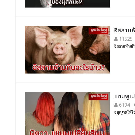
อิสลามห
11525
อิสลามห้ามก
แชมพูเป
6194
อนุญาตให้ใช้