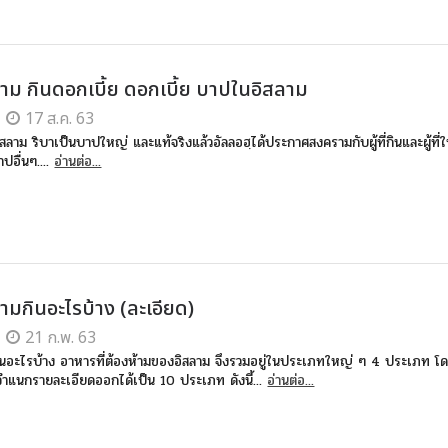
้าม กินดอกเบี้ย ดอกเบี้ย บาปในอิสลาม
17 ส.ค. 63
สลาม ริบาเป็นบาปใหญ่ และแท้จริงแล้วอัลลอฮฺได้ประกาศสงครามกับผู้ที่กินและผู้ที่ใ
าปอื่นๆ....
อ่านต่อ...
ามกินอะไรบ้าง (ละเอียด)
21 ก.พ. 63
ินอะไรบ้าง อาหารที่ต้องห้ามของอิสลาม จึงรวมอยู่ในประเภทใหญ่ ๆ 4 ประเภท โ
จำแนกรายละเอียดออกได้เป็น 10 ประเภท ดังนี้...
อ่านต่อ...